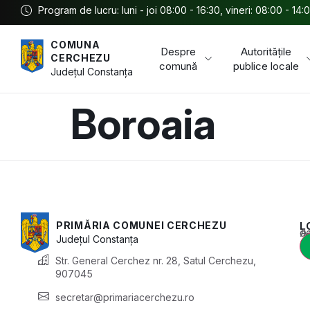
Program de lucru: luni - joi 08:00 - 16:30, vineri: 08:00 - 14:
COMUNA
Despre
Autoritățile
CERCHEZU
comună
publice locale
Județul
Constanța
Boroaia
PRIMĂRIA COMUNEI CERCHEZU
L
Acest conținu
Județul
Constanța
Str. General Cerchez nr. 28, Satul Cerchezu,
907045
secretar@primariacerchezu.ro