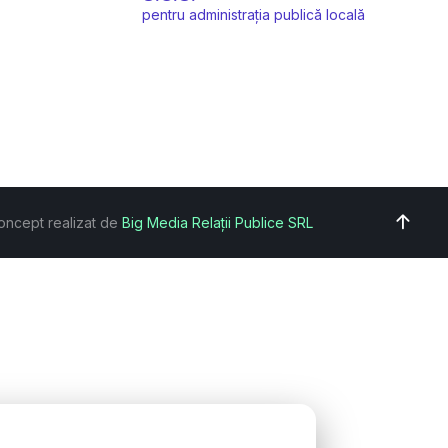
pentru administrația publică locală
oncept realizat de
Big Media Relații Publice SRL