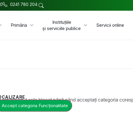
00
0241 780 204
Instituțiile
Primăria
Servicii online
și serviciile publice
OCALIZARE
t este blocat până când acceptați categoria corespunzătoare de cookie-uri.
Accept categoria Funcționalitate