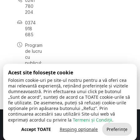
0241
780
204
0374
918
685
Program
de lucru
cu
publicul:
luni - joi
Acest site folosește cookie
08:00 -
Folosim cookie-uri pe site-ul nostru pentru a vă oferi cea
16:30
mai relevantă experiență, reținând preferințele și vizitele
, vineri:
dumneavoastră. Prin efectuarea unui click pe butonul
08:00 -
„Sunt de acord”, sunteți de acord ca TOATE cookie-urile să
14:00
fie utilizate. De asemenea, puteți să refuzați cookie-urile
opționale prin apăsarea butonului „Refuz”. Prin
continuarea accesării sau utilizării Site-ului web vă
exprimați acordul cu privire la
Termeni și Condiții
.
Concept realizat de
Big Media Relații Publice SRL
Accept TOATE
Resping opționale
Preferințe
Comuna Cerchezu
© 2026
Toate drepturile rezervate