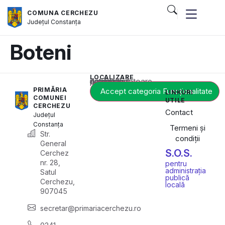
COMUNA CERCHEZU
Județul
Constanța
Boteni
LOCALIZARE
Acest conținut este blocat până când acceptați categoria corespunzătoare de cookie-uri.
PRIMĂRIA
Accept categoria Funcționalitate
LINKURI
COMUNEI
UTILE
CERCHEZU
Contact
Județul
Constanța
Termeni și
Str.
condiții
General
S.O.S.
Cerchez
nr. 28,
pentru
administrația
Satul
publică
Cerchezu,
locală
907045
secretar@primariacerchezu.ro