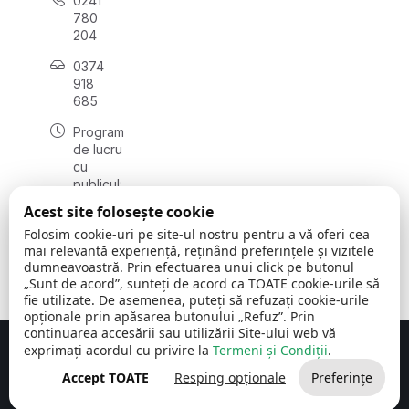
0241
780
204
0374
918
685
Program
de lucru
cu
publicul:
luni - joi
Acest site folosește cookie
08:00 -
Folosim cookie-uri pe site-ul nostru pentru a vă oferi cea
16:30
mai relevantă experiență, reținând preferințele și vizitele
, vineri:
dumneavoastră. Prin efectuarea unui click pe butonul
08:00 -
„Sunt de acord”, sunteți de acord ca TOATE cookie-urile să
14:00
fie utilizate. De asemenea, puteți să refuzați cookie-urile
opționale prin apăsarea butonului „Refuz”. Prin
continuarea accesării sau utilizării Site-ului web vă
exprimați acordul cu privire la
Termeni și Condiții
.
Concept realizat de
Big Media Relații Publice SRL
Accept TOATE
Resping opționale
Preferințe
Comuna Cerchezu
© 2026
Toate drepturile rezervate