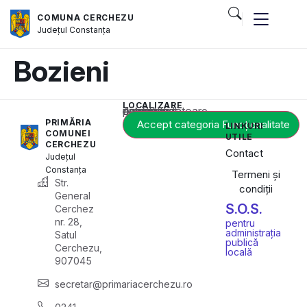
COMUNA CERCHEZU
Județul
Constanța
Bozieni
LOCALIZARE
Acest conținut este blocat până când acceptați categoria corespunzătoare de cookie-uri.
PRIMĂRIA
Accept categoria Funcționalitate
LINKURI
COMUNEI
UTILE
CERCHEZU
Contact
Județul
Constanța
Termeni și
Str.
condiții
General
S.O.S.
Cerchez
nr. 28,
pentru
administrația
Satul
publică
Cerchezu,
locală
907045
secretar@primariacerchezu.ro