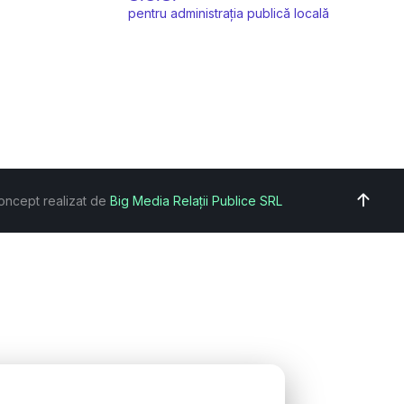
pentru administrația publică locală
oncept realizat de
Big Media Relații Publice SRL