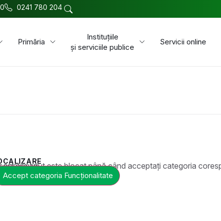
00
0241 780 204
Instituțiile
Primăria
Servicii online
și serviciile publice
OCALIZARE
t este blocat până când acceptați categoria corespunzătoare de cookie-uri.
Accept categoria Funcționalitate