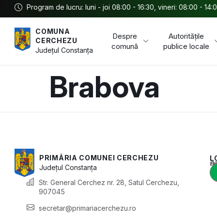
Program de lucru: luni - joi 08:00 - 16:30, vineri: 08:00 - 14:
COMUNA
Despre
Autoritățile
CERCHEZU
comună
publice locale
Județul
Constanța
Brabova
PRIMĂRIA COMUNEI CERCHEZU
L
Acest conținu
Județul
Constanța
Str. General Cerchez nr. 28, Satul Cerchezu,
907045
secretar@primariacerchezu.ro