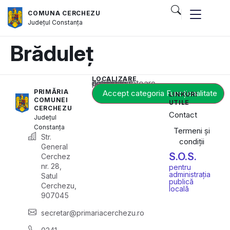
COMUNA CERCHEZU
Județul
Constanța
Brăduleț
LOCALIZARE
Acest conținut este blocat până când acceptați categoria corespunzătoare de cookie-uri.
PRIMĂRIA
Accept categoria Funcționalitate
LINKURI
COMUNEI
UTILE
CERCHEZU
Contact
Județul
Constanța
Termeni și
Str.
condiții
General
S.O.S.
Cerchez
nr. 28,
pentru
administrația
Satul
publică
Cerchezu,
locală
907045
secretar@primariacerchezu.ro