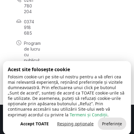
0241
780
204
0374
918
685
Program
de lucru
cu
publicul:
luni - joi
Acest site folosește cookie
08:00 -
Folosim cookie-uri pe site-ul nostru pentru a vă oferi cea
16:30
mai relevantă experiență, reținând preferințele și vizitele
, vineri:
dumneavoastră. Prin efectuarea unui click pe butonul
08:00 -
„Sunt de acord”, sunteți de acord ca TOATE cookie-urile să
14:00
fie utilizate. De asemenea, puteți să refuzați cookie-urile
opționale prin apăsarea butonului „Refuz”. Prin
continuarea accesării sau utilizării Site-ului web vă
exprimați acordul cu privire la
Termeni și Condiții
.
Concept realizat de
Big Media Relații Publice SRL
Accept TOATE
Resping opționale
Preferințe
Comuna Cerchezu
© 2026
Toate drepturile rezervate