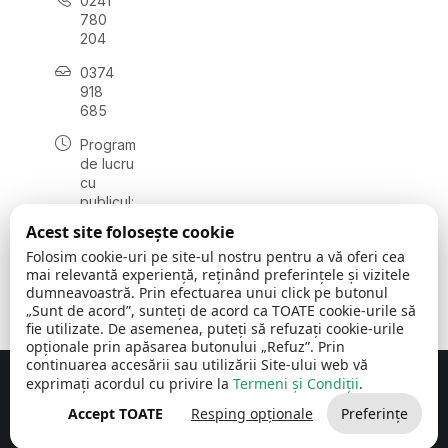
0241
780
204
0374
918
685
Program
de lucru
cu
publicul:
luni - joi
Acest site folosește cookie
08:00 -
Folosim cookie-uri pe site-ul nostru pentru a vă oferi cea
16:30
mai relevantă experiență, reținând preferințele și vizitele
, vineri:
dumneavoastră. Prin efectuarea unui click pe butonul
08:00 -
„Sunt de acord”, sunteți de acord ca TOATE cookie-urile să
14:00
fie utilizate. De asemenea, puteți să refuzați cookie-urile
opționale prin apăsarea butonului „Refuz”. Prin
continuarea accesării sau utilizării Site-ului web vă
exprimați acordul cu privire la
Termeni și Condiții
.
Concept realizat de
Big Media Relații Publice SRL
Accept TOATE
Resping opționale
Preferințe
Comuna Cerchezu
© 2026
Toate drepturile rezervate