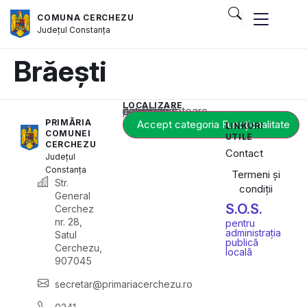
COMUNA CERCHEZU
Județul
Constanța
Brăești
LOCALIZARE
Acest conținut este blocat până când acceptați categoria corespunzătoare de cookie-uri.
PRIMĂRIA
Accept categoria Funcționalitate
LINKURI
COMUNEI
UTILE
CERCHEZU
Contact
Județul
Constanța
Termeni și
Str.
condiții
General
S.O.S.
Cerchez
nr. 28,
pentru
administrația
Satul
publică
Cerchezu,
locală
907045
secretar@primariacerchezu.ro