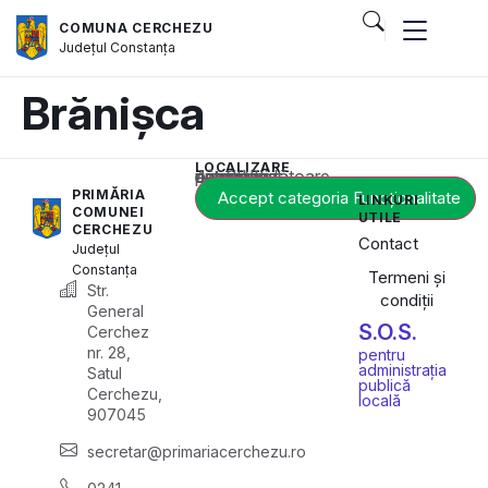
COMUNA CERCHEZU
Județul
Constanța
Brănișca
LOCALIZARE
Acest conținut este blocat până când acceptați categoria corespunzătoare de cookie-uri.
PRIMĂRIA
Accept categoria Funcționalitate
LINKURI
COMUNEI
UTILE
CERCHEZU
Contact
Județul
Constanța
Termeni și
Str.
condiții
General
S.O.S.
Cerchez
nr. 28,
pentru
administrația
Satul
publică
Cerchezu,
locală
907045
secretar@primariacerchezu.ro