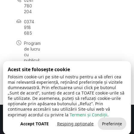
0241
780
204
0374
918
685
Program
de lucru
cu
publicul:
luni - joi
Acest site folosește cookie
08:00 -
Folosim cookie-uri pe site-ul nostru pentru a vă oferi cea
16:30
mai relevantă experiență, reținând preferințele și vizitele
, vineri:
dumneavoastră. Prin efectuarea unui click pe butonul
08:00 -
„Sunt de acord”, sunteți de acord ca TOATE cookie-urile să
14:00
fie utilizate. De asemenea, puteți să refuzați cookie-urile
opționale prin apăsarea butonului „Refuz”. Prin
continuarea accesării sau utilizării Site-ului web vă
exprimați acordul cu privire la
Termeni și Condiții
.
Concept realizat de
Big Media Relații Publice SRL
Accept TOATE
Resping opționale
Preferințe
Comuna Cerchezu
© 2026
Toate drepturile rezervate