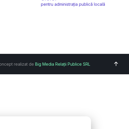
pentru administrația publică locală
oncept realizat de
Big Media Relații Publice SRL