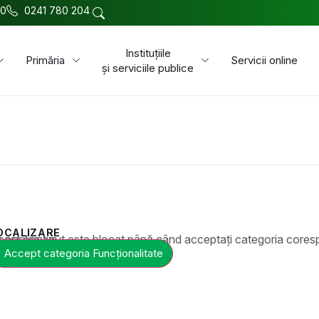
00
0241 780 204
Instituțiile
Primăria
Servicii online
și serviciile publice
OCALIZARE
t este blocat până când acceptați categoria corespunzătoare de cookie-uri.
Accept categoria Funcționalitate