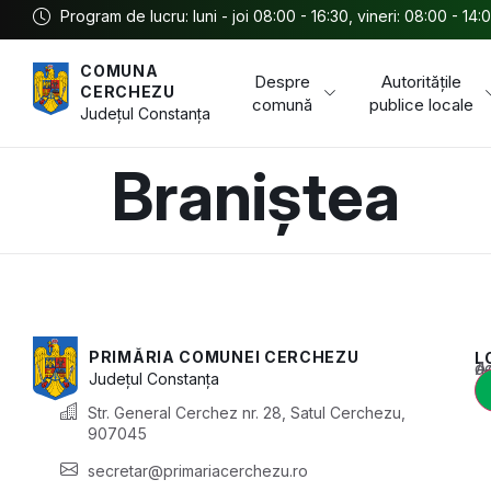
Program de lucru: luni - joi 08:00 - 16:30, vineri: 08:00 - 14:
COMUNA
Despre
Autoritățile
CERCHEZU
comună
publice locale
Județul
Constanța
Braniștea
PRIMĂRIA COMUNEI CERCHEZU
L
Acest conținu
Județul
Constanța
Str. General Cerchez nr. 28, Satul Cerchezu,
907045
secretar@primariacerchezu.ro