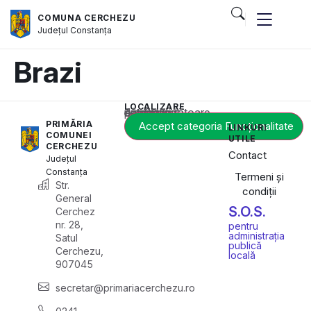
COMUNA CERCHEZU
Județul
Constanța
Brazi
LOCALIZARE
Acest conținut este blocat până când acceptați categoria corespunzătoare de cookie-uri.
PRIMĂRIA
Accept categoria Funcționalitate
LINKURI
COMUNEI
UTILE
CERCHEZU
Contact
Județul
Constanța
Termeni și
Str.
condiții
General
S.O.S.
Cerchez
nr. 28,
pentru
administrația
Satul
publică
Cerchezu,
locală
907045
secretar@primariacerchezu.ro