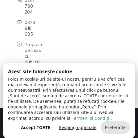
0241
780
204
0374
918
685
Program
de lucru
cu
publicul:
luni - joi
Acest site folosește cookie
08:00 -
Folosim cookie-uri pe site-ul nostru pentru a vă oferi cea
16:30
mai relevantă experiență, reținând preferințele și vizitele
, vineri:
dumneavoastră. Prin efectuarea unui click pe butonul
08:00 -
„Sunt de acord”, sunteți de acord ca TOATE cookie-urile să
14:00
fie utilizate. De asemenea, puteți să refuzați cookie-urile
opționale prin apăsarea butonului „Refuz”. Prin
continuarea accesării sau utilizării Site-ului web vă
exprimați acordul cu privire la
Termeni și Condiții
.
Concept realizat de
Big Media Relații Publice SRL
Accept TOATE
Resping opționale
Preferințe
Comuna Cerchezu
© 2026
Toate drepturile rezervate