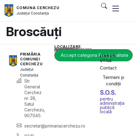
COMUNA CERCHEZU
Județul
Constanța
Broscăuți
LOCALIZARE
Acest conținut este blocat până când acceptați categoria corespunzătoare de cookie-uri.
PRIMĂRIA
Accept categoria Funcționalitate
LINKURI
COMUNEI
UTILE
CERCHEZU
Contact
Județul
Constanța
Termeni și
Str.
condiții
General
S.O.S.
Cerchez
nr. 28,
pentru
administrația
Satul
publică
Cerchezu,
locală
907045
secretar@primariacerchezu.ro