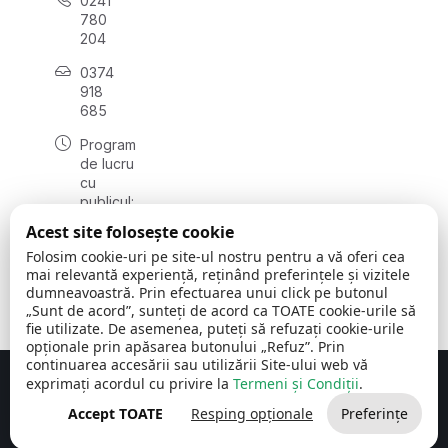
0241
780
204
0374
918
685
Program
de lucru
cu
publicul:
luni - joi
Acest site folosește cookie
08:00 -
Folosim cookie-uri pe site-ul nostru pentru a vă oferi cea
16:30
mai relevantă experiență, reținând preferințele și vizitele
, vineri:
dumneavoastră. Prin efectuarea unui click pe butonul
08:00 -
„Sunt de acord”, sunteți de acord ca TOATE cookie-urile să
14:00
fie utilizate. De asemenea, puteți să refuzați cookie-urile
opționale prin apăsarea butonului „Refuz”. Prin
continuarea accesării sau utilizării Site-ului web vă
exprimați acordul cu privire la
Termeni și Condiții
.
Concept realizat de
Big Media Relații Publice SRL
Accept TOATE
Resping opționale
Preferințe
Comuna Cerchezu
© 2026
Toate drepturile rezervate