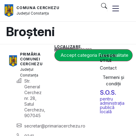
COMUNA CERCHEZU
Județul
Constanța
Broșteni
LOCALIZARE
Acest conținut este blocat până când acceptați categoria corespunzătoare de cookie-uri.
PRIMĂRIA
Accept categoria Funcționalitate
LINKURI
COMUNEI
UTILE
CERCHEZU
Contact
Județul
Constanța
Termeni și
Str.
condiții
General
S.O.S.
Cerchez
nr. 28,
pentru
administrația
Satul
publică
Cerchezu,
locală
907045
secretar@primariacerchezu.ro