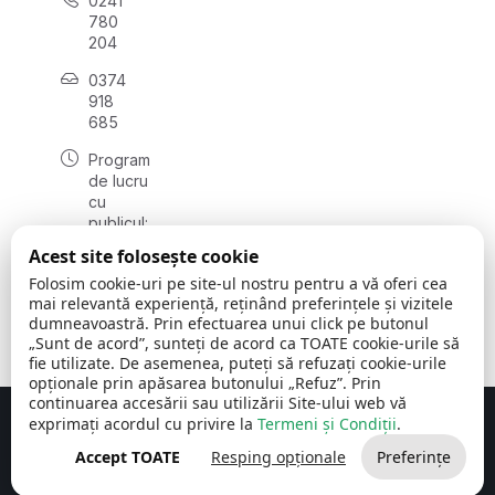
0241
780
204
0374
918
685
Program
de lucru
cu
publicul:
luni - joi
Acest site folosește cookie
08:00 -
Folosim cookie-uri pe site-ul nostru pentru a vă oferi cea
16:30
mai relevantă experiență, reținând preferințele și vizitele
, vineri:
dumneavoastră. Prin efectuarea unui click pe butonul
08:00 -
„Sunt de acord”, sunteți de acord ca TOATE cookie-urile să
14:00
fie utilizate. De asemenea, puteți să refuzați cookie-urile
opționale prin apăsarea butonului „Refuz”. Prin
continuarea accesării sau utilizării Site-ului web vă
exprimați acordul cu privire la
Termeni și Condiții
.
Concept realizat de
Big Media Relații Publice SRL
Accept TOATE
Resping opționale
Preferințe
Comuna Cerchezu
© 2026
Toate drepturile rezervate