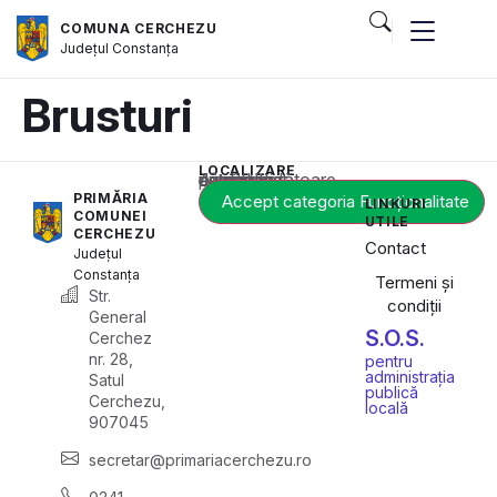
COMUNA CERCHEZU
Județul
Constanța
Brusturi
LOCALIZARE
Acest conținut este blocat până când acceptați categoria corespunzătoare de cookie-uri.
PRIMĂRIA
Accept categoria Funcționalitate
LINKURI
COMUNEI
UTILE
CERCHEZU
Contact
Județul
Constanța
Termeni și
Str.
condiții
General
S.O.S.
Cerchez
nr. 28,
pentru
administrația
Satul
publică
Cerchezu,
locală
907045
secretar@primariacerchezu.ro