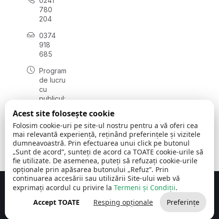
0241
780
204
0374
918
685
Program
de lucru
cu
publicul:
luni - joi
Acest site folosește cookie
08:00 -
Folosim cookie-uri pe site-ul nostru pentru a vă oferi cea
16:30
mai relevantă experiență, reținând preferințele și vizitele
, vineri:
dumneavoastră. Prin efectuarea unui click pe butonul
08:00 -
„Sunt de acord”, sunteți de acord ca TOATE cookie-urile să
14:00
fie utilizate. De asemenea, puteți să refuzați cookie-urile
opționale prin apăsarea butonului „Refuz”. Prin
continuarea accesării sau utilizării Site-ului web vă
exprimați acordul cu privire la
Termeni și Condiții
.
Concept realizat de
Big Media Relații Publice SRL
Accept TOATE
Resping opționale
Preferințe
Comuna Cerchezu
© 2026
Toate drepturile rezervate