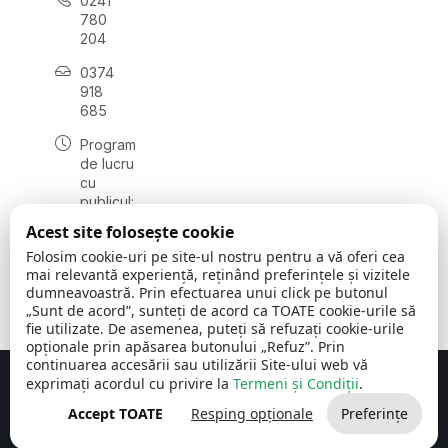
0241
780
204
0374
918
685
Program
de lucru
cu
publicul:
luni - joi
Acest site folosește cookie
08:00 -
Folosim cookie-uri pe site-ul nostru pentru a vă oferi cea
16:30
mai relevantă experiență, reținând preferințele și vizitele
, vineri:
dumneavoastră. Prin efectuarea unui click pe butonul
08:00 -
„Sunt de acord”, sunteți de acord ca TOATE cookie-urile să
14:00
fie utilizate. De asemenea, puteți să refuzați cookie-urile
opționale prin apăsarea butonului „Refuz”. Prin
continuarea accesării sau utilizării Site-ului web vă
exprimați acordul cu privire la
Termeni și Condiții
.
Concept realizat de
Big Media Relații Publice SRL
Accept TOATE
Resping opționale
Preferințe
Comuna Cerchezu
© 2026
Toate drepturile rezervate