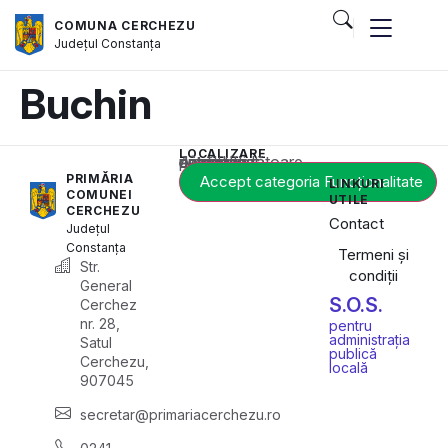
COMUNA CERCHEZU
Județul
Constanța
Buchin
LOCALIZARE
Acest conținut este blocat până când acceptați categoria corespunzătoare de cookie-uri.
PRIMĂRIA
Accept categoria Funcționalitate
LINKURI
COMUNEI
UTILE
CERCHEZU
Contact
Județul
Constanța
Termeni și
Str.
condiții
General
S.O.S.
Cerchez
nr. 28,
pentru
administrația
Satul
publică
Cerchezu,
locală
907045
secretar@primariacerchezu.ro