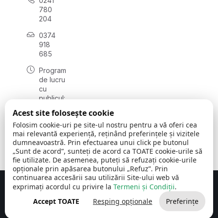
0241
780
204
0374
918
685
Program
de lucru
cu
publicul:
luni - joi
Acest site folosește cookie
08:00 -
Folosim cookie-uri pe site-ul nostru pentru a vă oferi cea
16:30
mai relevantă experiență, reținând preferințele și vizitele
, vineri:
dumneavoastră. Prin efectuarea unui click pe butonul
08:00 -
„Sunt de acord”, sunteți de acord ca TOATE cookie-urile să
14:00
fie utilizate. De asemenea, puteți să refuzați cookie-urile
opționale prin apăsarea butonului „Refuz”. Prin
continuarea accesării sau utilizării Site-ului web vă
exprimați acordul cu privire la
Termeni și Condiții
.
Concept realizat de
Big Media Relații Publice SRL
Accept TOATE
Resping opționale
Preferințe
Comuna Cerchezu
© 2026
Toate drepturile rezervate