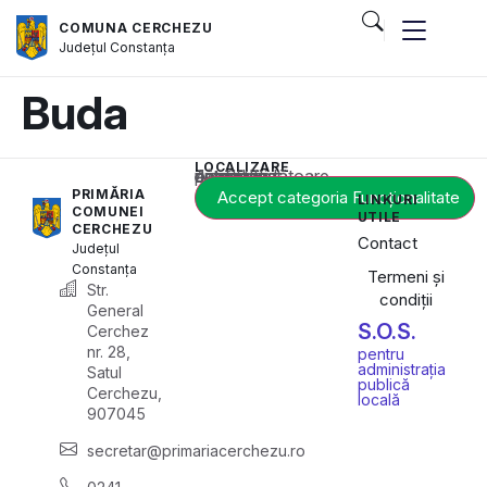
COMUNA CERCHEZU
Județul
Constanța
Buda
LOCALIZARE
Acest conținut este blocat până când acceptați categoria corespunzătoare de cookie-uri.
PRIMĂRIA
Accept categoria Funcționalitate
LINKURI
COMUNEI
UTILE
CERCHEZU
Contact
Județul
Constanța
Termeni și
Str.
condiții
General
S.O.S.
Cerchez
nr. 28,
pentru
administrația
Satul
publică
Cerchezu,
locală
907045
secretar@primariacerchezu.ro