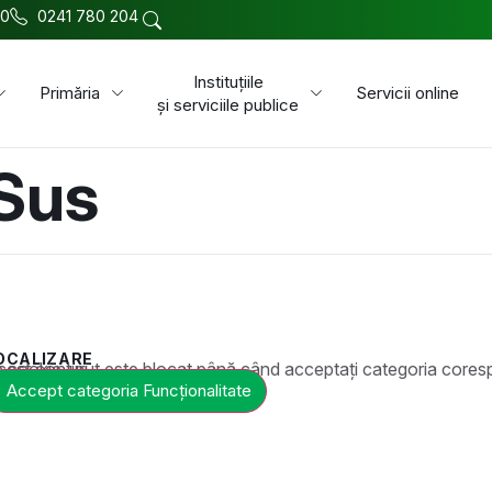
00
0241 780 204
Instituțiile
Primăria
Servicii online
și serviciile publice
 Sus
OCALIZARE
t este blocat până când acceptați categoria corespunzătoare de cookie-uri.
Accept categoria Funcționalitate