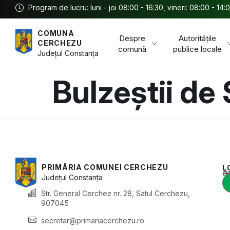
Program de lucru: luni - joi 08:00 - 16:30, vineri: 08:00 - 14:
COMUNA
Despre
Autoritățile
CERCHEZU
comună
publice locale
Județul
Constanța
Bulzeștii de
PRIMĂRIA COMUNEI CERCHEZU
L
Acest conținu
Județul
Constanța
Str. General Cerchez nr. 28, Satul Cerchezu,
907045
secretar@primariacerchezu.ro