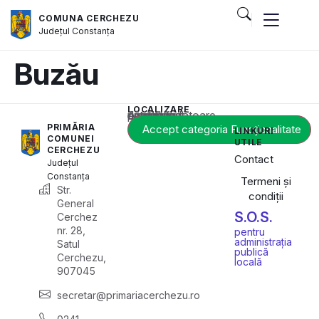
COMUNA CERCHEZU
Județul
Constanța
Buzău
LOCALIZARE
Acest conținut este blocat până când acceptați categoria corespunzătoare de cookie-uri.
PRIMĂRIA
Accept categoria Funcționalitate
LINKURI
COMUNEI
UTILE
CERCHEZU
Contact
Județul
Constanța
Termeni și
Str.
condiții
General
S.O.S.
Cerchez
nr. 28,
pentru
administrația
Satul
publică
Cerchezu,
locală
907045
secretar@primariacerchezu.ro