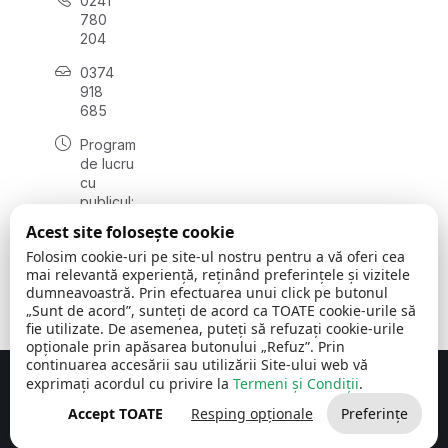
0241
780
204
0374
918
685
Program
de lucru
cu
publicul:
luni - joi
Acest site folosește cookie
08:00 -
Folosim cookie-uri pe site-ul nostru pentru a vă oferi cea
16:30
mai relevantă experiență, reținând preferințele și vizitele
, vineri:
dumneavoastră. Prin efectuarea unui click pe butonul
08:00 -
„Sunt de acord”, sunteți de acord ca TOATE cookie-urile să
14:00
fie utilizate. De asemenea, puteți să refuzați cookie-urile
opționale prin apăsarea butonului „Refuz”. Prin
continuarea accesării sau utilizării Site-ului web vă
exprimați acordul cu privire la
Termeni și Condiții
.
Concept realizat de
Big Media Relații Publice SRL
Accept TOATE
Resping opționale
Preferințe
Comuna Cerchezu
© 2026
Toate drepturile rezervate