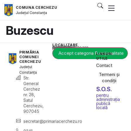
COMUNA CERCHEZU
Județul
Constanța
Buzescu
LOCALIZARE
Acest conținut este blocat până când acceptați categoria corespunzătoare de cookie-uri.
PRIMĂRIA
Accept categoria Funcționalitate
LINKURI
COMUNEI
UTILE
CERCHEZU
Contact
Județul
Constanța
Termeni și
Str.
condiții
General
S.O.S.
Cerchez
nr. 28,
pentru
administrația
Satul
publică
Cerchezu,
locală
907045
secretar@primariacerchezu.ro