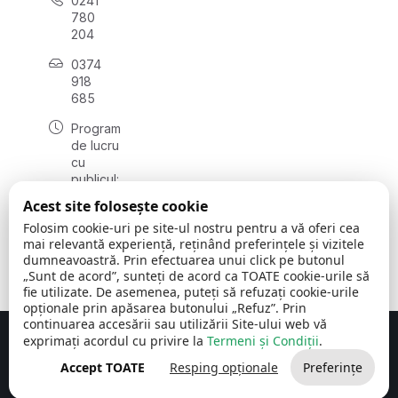
0241
780
204
0374
918
685
Program
de lucru
cu
publicul:
luni - joi
Acest site folosește cookie
08:00 -
Folosim cookie-uri pe site-ul nostru pentru a vă oferi cea
16:30
mai relevantă experiență, reținând preferințele și vizitele
, vineri:
dumneavoastră. Prin efectuarea unui click pe butonul
08:00 -
„Sunt de acord”, sunteți de acord ca TOATE cookie-urile să
14:00
fie utilizate. De asemenea, puteți să refuzați cookie-urile
opționale prin apăsarea butonului „Refuz”. Prin
continuarea accesării sau utilizării Site-ului web vă
exprimați acordul cu privire la
Termeni și Condiții
.
Concept realizat de
Big Media Relații Publice SRL
Accept TOATE
Resping opționale
Preferințe
Comuna Cerchezu
© 2026
Toate drepturile rezervate