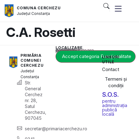
COMUNA CERCHEZU
Județul
Constanța
C.A. Rosetti
LOCALIZARE
Acest conținut este blocat până când acceptați categoria corespunzătoare de cookie-uri.
PRIMĂRIA
Accept categoria Funcționalitate
LINKURI
COMUNEI
UTILE
CERCHEZU
Contact
Județul
Constanța
Termeni și
Str.
condiții
General
S.O.S.
Cerchez
nr. 28,
pentru
administrația
Satul
publică
Cerchezu,
locală
907045
secretar@primariacerchezu.ro