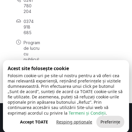
0241
780
204
0374
918
685
Program
de lucru
cu
publicul:
luni - joi
Acest site folosește cookie
08:00 -
Folosim cookie-uri pe site-ul nostru pentru a vă oferi cea
16:30
mai relevantă experiență, reținând preferințele și vizitele
, vineri:
dumneavoastră. Prin efectuarea unui click pe butonul
08:00 -
„Sunt de acord”, sunteți de acord ca TOATE cookie-urile să
14:00
fie utilizate. De asemenea, puteți să refuzați cookie-urile
opționale prin apăsarea butonului „Refuz”. Prin
continuarea accesării sau utilizării Site-ului web vă
exprimați acordul cu privire la
Termeni și Condiții
.
Concept realizat de
Big Media Relații Publice SRL
Accept TOATE
Resping opționale
Preferințe
Comuna Cerchezu
© 2026
Toate drepturile rezervate