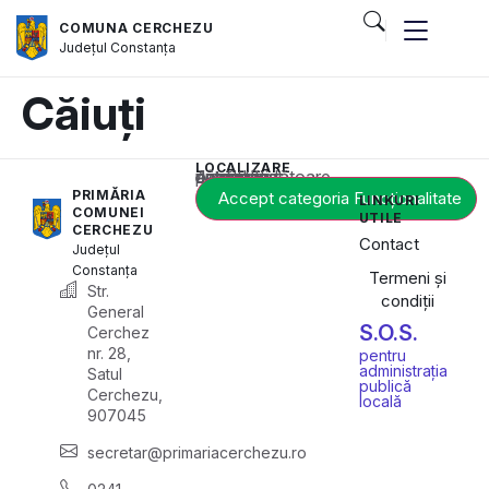
COMUNA CERCHEZU
Județul
Constanța
Căiuți
LOCALIZARE
Acest conținut este blocat până când acceptați categoria corespunzătoare de cookie-uri.
PRIMĂRIA
Accept categoria Funcționalitate
LINKURI
COMUNEI
UTILE
CERCHEZU
Contact
Județul
Constanța
Termeni și
Str.
condiții
General
S.O.S.
Cerchez
nr. 28,
pentru
administrația
Satul
publică
Cerchezu,
locală
907045
secretar@primariacerchezu.ro