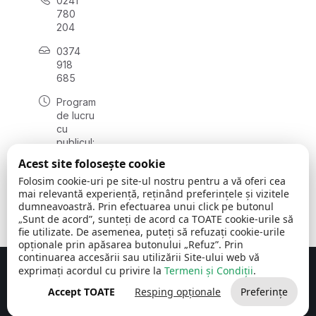
0241
780
204
0374
918
685
Program
de lucru
cu
publicul:
luni - joi
Acest site folosește cookie
08:00 -
Folosim cookie-uri pe site-ul nostru pentru a vă oferi cea
16:30
mai relevantă experiență, reținând preferințele și vizitele
, vineri:
dumneavoastră. Prin efectuarea unui click pe butonul
08:00 -
„Sunt de acord”, sunteți de acord ca TOATE cookie-urile să
14:00
fie utilizate. De asemenea, puteți să refuzați cookie-urile
opționale prin apăsarea butonului „Refuz”. Prin
continuarea accesării sau utilizării Site-ului web vă
exprimați acordul cu privire la
Termeni și Condiții
.
Concept realizat de
Big Media Relații Publice SRL
Accept TOATE
Resping opționale
Preferințe
Comuna Cerchezu
© 2026
Toate drepturile rezervate