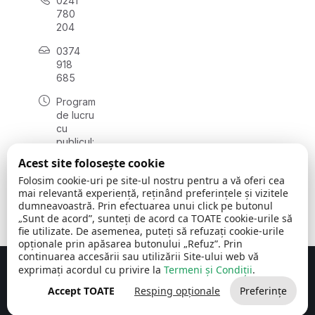
0241
780
204
0374
918
685
Program
de lucru
cu
publicul:
luni - joi
Acest site folosește cookie
08:00 -
Folosim cookie-uri pe site-ul nostru pentru a vă oferi cea
16:30
mai relevantă experiență, reținând preferințele și vizitele
, vineri:
dumneavoastră. Prin efectuarea unui click pe butonul
08:00 -
„Sunt de acord”, sunteți de acord ca TOATE cookie-urile să
14:00
fie utilizate. De asemenea, puteți să refuzați cookie-urile
opționale prin apăsarea butonului „Refuz”. Prin
continuarea accesării sau utilizării Site-ului web vă
exprimați acordul cu privire la
Termeni și Condiții
.
Concept realizat de
Big Media Relații Publice SRL
Accept TOATE
Resping opționale
Preferințe
Comuna Cerchezu
© 2026
Toate drepturile rezervate