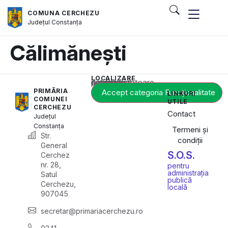
COMUNA CERCHEZU
Județul
Constanța
Călimănești
LOCALIZARE
Acest conținut este blocat până când acceptați categoria corespunzătoare de cookie-uri.
PRIMĂRIA
Accept categoria Funcționalitate
LINKURI
COMUNEI
UTILE
CERCHEZU
Contact
Județul
Constanța
Termeni și
Str.
condiții
General
S.O.S.
Cerchez
nr. 28,
pentru
administrația
Satul
publică
Cerchezu,
locală
907045
secretar@primariacerchezu.ro