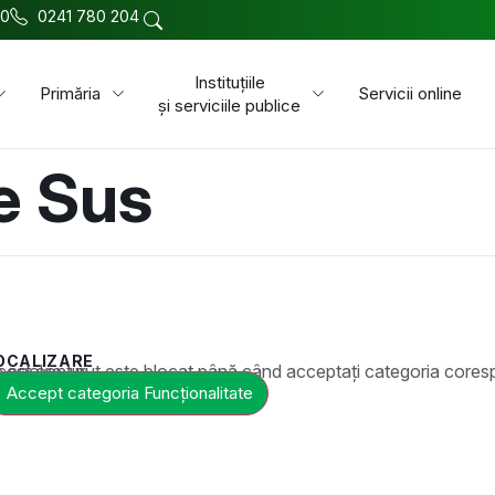
00
0241 780 204
Instituțiile
Primăria
Servicii online
și serviciile publice
e Sus
OCALIZARE
t este blocat până când acceptați categoria corespunzătoare de cookie-uri.
Accept categoria Funcționalitate