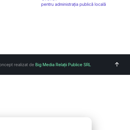
pentru administrația publică locală
oncept realizat de
Big Media Relații Publice SRL