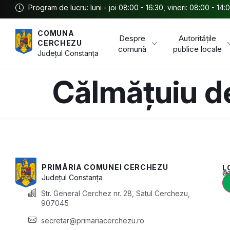
Program de lucru: luni - joi 08:00 - 16:30, vineri: 08:00 - 14:
COMUNA
Despre
Autoritățile
CERCHEZU
comună
publice locale
Județul
Constanța
Călmățuiu d
PRIMĂRIA COMUNEI CERCHEZU
L
Acest conținu
Județul
Constanța
Str. General Cerchez nr. 28, Satul Cerchezu,
907045
secretar@primariacerchezu.ro