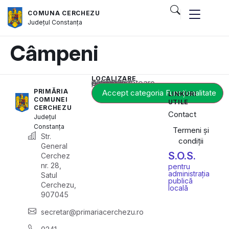
COMUNA CERCHEZU
Județul
Constanța
Câmpeni
LOCALIZARE
Acest conținut este blocat până când acceptați categoria corespunzătoare de cookie-uri.
PRIMĂRIA
Accept categoria Funcționalitate
LINKURI
COMUNEI
UTILE
CERCHEZU
Contact
Județul
Constanța
Termeni și
Str.
condiții
General
S.O.S.
Cerchez
nr. 28,
pentru
administrația
Satul
publică
Cerchezu,
locală
907045
secretar@primariacerchezu.ro