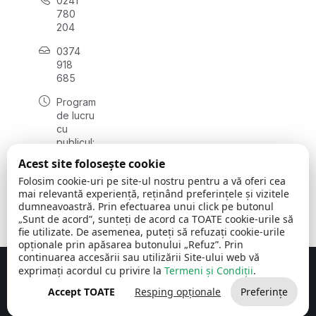
0241
780
204
0374
918
685
Program
de lucru
cu
publicul:
luni - joi
Acest site folosește cookie
08:00 -
Folosim cookie-uri pe site-ul nostru pentru a vă oferi cea
16:30
mai relevantă experiență, reținând preferințele și vizitele
, vineri:
dumneavoastră. Prin efectuarea unui click pe butonul
08:00 -
„Sunt de acord”, sunteți de acord ca TOATE cookie-urile să
14:00
fie utilizate. De asemenea, puteți să refuzați cookie-urile
opționale prin apăsarea butonului „Refuz”. Prin
continuarea accesării sau utilizării Site-ului web vă
exprimați acordul cu privire la
Termeni și Condiții
.
Concept realizat de
Big Media Relații Publice SRL
Accept TOATE
Resping opționale
Preferințe
Comuna Cerchezu
© 2026
Toate drepturile rezervate