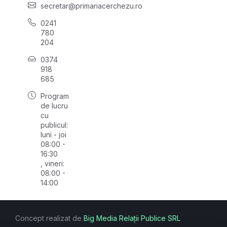
secretar@primariacerchezu.ro
0241
780
204
0374
918
685
Program
de lucru
cu
publicul:
luni - joi
08:00 -
16:30
, vineri:
08:00 -
14:00
Concept realizat de
Big Media Relații Publice SRL