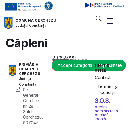
COMUNA CERCHEZU
Județul
Constanța
Căpleni
LOCALIZARE
Acest conținut este blocat până când acceptați categoria corespunzătoare de cookie-uri.
PRIMĂRIA
Accept categoria Funcționalitate
LINKURI
COMUNEI
UTILE
CERCHEZU
Contact
Județul
Constanța
Termeni și
Str.
condiții
General
S.O.S.
Cerchez
nr. 28,
pentru
administrația
Satul
publică
Cerchezu,
locală
907045