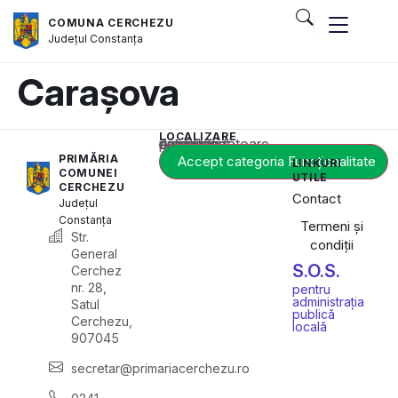
COMUNA CERCHEZU
Județul
Constanța
Carașova
LOCALIZARE
Acest conținut este blocat până când acceptați categoria corespunzătoare de cookie-uri.
PRIMĂRIA
Accept categoria Funcționalitate
LINKURI
COMUNEI
UTILE
CERCHEZU
Contact
Județul
Constanța
Termeni și
Str.
condiții
General
S.O.S.
Cerchez
nr. 28,
pentru
administrația
Satul
publică
Cerchezu,
locală
907045
secretar@primariacerchezu.ro