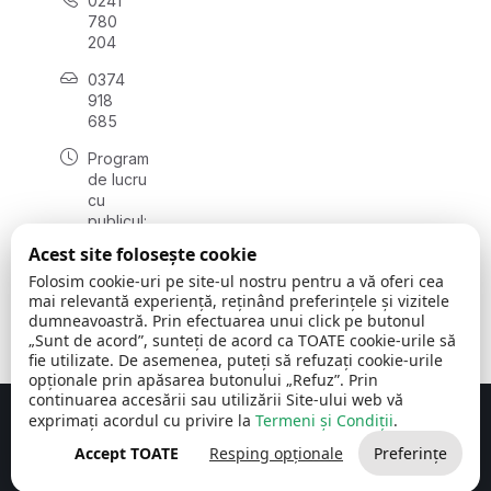
0241
780
204
0374
918
685
Program
de lucru
cu
publicul:
luni - joi
Acest site folosește cookie
08:00 -
Folosim cookie-uri pe site-ul nostru pentru a vă oferi cea
16:30
mai relevantă experiență, reținând preferințele și vizitele
, vineri:
dumneavoastră. Prin efectuarea unui click pe butonul
08:00 -
„Sunt de acord”, sunteți de acord ca TOATE cookie-urile să
14:00
fie utilizate. De asemenea, puteți să refuzați cookie-urile
opționale prin apăsarea butonului „Refuz”. Prin
continuarea accesării sau utilizării Site-ului web vă
exprimați acordul cu privire la
Termeni și Condiții
.
Concept realizat de
Big Media Relații Publice SRL
Accept TOATE
Resping opționale
Preferințe
Comuna Cerchezu
© 2026
Toate drepturile rezervate