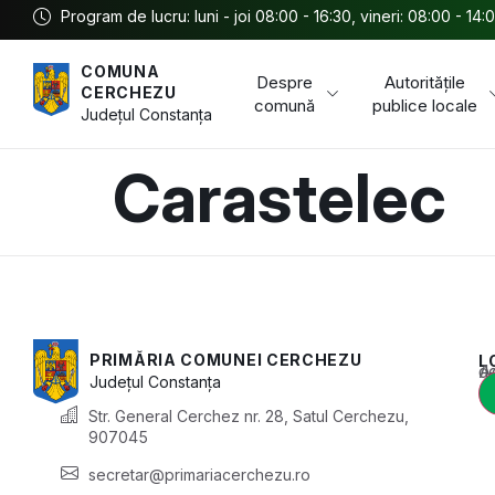
Program de lucru: luni - joi 08:00 - 16:30, vineri: 08:00 - 14:
COMUNA
Despre
Autoritățile
CERCHEZU
comună
publice locale
Județul
Constanța
Carastelec
PRIMĂRIA COMUNEI CERCHEZU
L
Acest conținu
Județul
Constanța
Str. General Cerchez nr. 28, Satul Cerchezu,
907045
secretar@primariacerchezu.ro