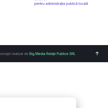
pentru administrația publică locală
oncept realizat de
Big Media Relații Publice SRL