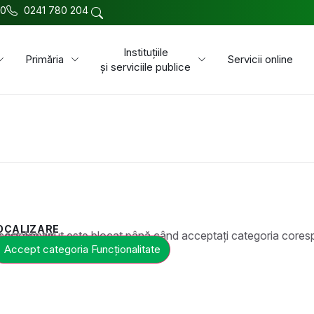
00
0241 780 204
Instituțiile
Primăria
Servicii online
și serviciile publice
OCALIZARE
t este blocat până când acceptați categoria corespunzătoare de cookie-uri.
Accept categoria Funcționalitate