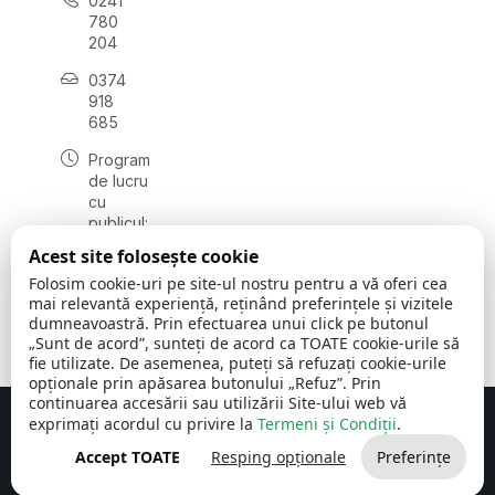
0241
780
204
0374
918
685
Program
de lucru
cu
publicul:
luni - joi
Acest site folosește cookie
08:00 -
Folosim cookie-uri pe site-ul nostru pentru a vă oferi cea
16:30
mai relevantă experiență, reținând preferințele și vizitele
, vineri:
dumneavoastră. Prin efectuarea unui click pe butonul
08:00 -
„Sunt de acord”, sunteți de acord ca TOATE cookie-urile să
14:00
fie utilizate. De asemenea, puteți să refuzați cookie-urile
opționale prin apăsarea butonului „Refuz”. Prin
continuarea accesării sau utilizării Site-ului web vă
exprimați acordul cu privire la
Termeni și Condiții
.
Concept realizat de
Big Media Relații Publice SRL
Accept TOATE
Resping opționale
Preferințe
Comuna Cerchezu
© 2026
Toate drepturile rezervate