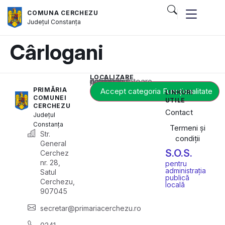
COMUNA CERCHEZU
Județul
Constanța
Cârlogani
LOCALIZARE
Acest conținut este blocat până când acceptați categoria corespunzătoare de cookie-uri.
PRIMĂRIA
Accept categoria Funcționalitate
LINKURI
COMUNEI
UTILE
CERCHEZU
Contact
Județul
Constanța
Termeni și
Str.
condiții
General
S.O.S.
Cerchez
nr. 28,
pentru
administrația
Satul
publică
Cerchezu,
locală
907045
secretar@primariacerchezu.ro