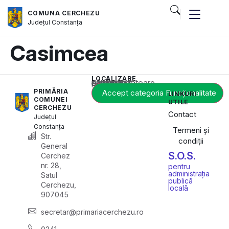
COMUNA CERCHEZU
Județul
Constanța
Casimcea
LOCALIZARE
Acest conținut este blocat până când acceptați categoria corespunzătoare de cookie-uri.
PRIMĂRIA
Accept categoria Funcționalitate
LINKURI
COMUNEI
UTILE
CERCHEZU
Contact
Județul
Constanța
Termeni și
Str.
condiții
General
S.O.S.
Cerchez
nr. 28,
pentru
administrația
Satul
publică
Cerchezu,
locală
907045
secretar@primariacerchezu.ro