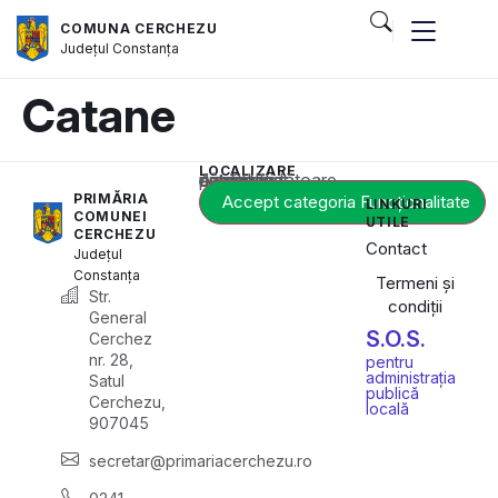
COMUNA CERCHEZU
Județul
Constanța
Catane
LOCALIZARE
Acest conținut este blocat până când acceptați categoria corespunzătoare de cookie-uri.
PRIMĂRIA
Accept categoria Funcționalitate
LINKURI
COMUNEI
UTILE
CERCHEZU
Contact
Județul
Constanța
Termeni și
Str.
condiții
General
S.O.S.
Cerchez
nr. 28,
pentru
administrația
Satul
publică
Cerchezu,
locală
907045
secretar@primariacerchezu.ro