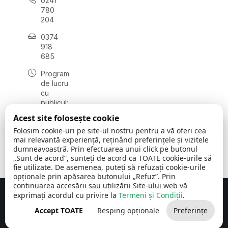
0241
780
204
0374
918
685
Program
de lucru
cu
publicul:
luni - joi
Acest site folosește cookie
08:00 -
Folosim cookie-uri pe site-ul nostru pentru a vă oferi cea
16:30
mai relevantă experiență, reținând preferințele și vizitele
, vineri:
dumneavoastră. Prin efectuarea unui click pe butonul
08:00 -
„Sunt de acord”, sunteți de acord ca TOATE cookie-urile să
14:00
fie utilizate. De asemenea, puteți să refuzați cookie-urile
opționale prin apăsarea butonului „Refuz”. Prin
continuarea accesării sau utilizării Site-ului web vă
exprimați acordul cu privire la
Termeni și Condiții
.
Concept realizat de
Big Media Relații Publice SRL
Accept TOATE
Resping opționale
Preferințe
Comuna Cerchezu
© 2026
Toate drepturile rezervate