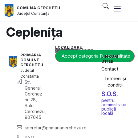
COMUNA CERCHEZU
Județul
Constanța
Ceplenița
LOCALIZARE
Acest conținut este blocat până când acceptați categoria corespunzătoare de cookie-uri.
PRIMĂRIA
Accept categoria Funcționalitate
LINKURI
COMUNEI
UTILE
CERCHEZU
Contact
Județul
Constanța
Termeni și
Str.
condiții
General
S.O.S.
Cerchez
nr. 28,
pentru
administrația
Satul
publică
Cerchezu,
locală
907045
secretar@primariacerchezu.ro