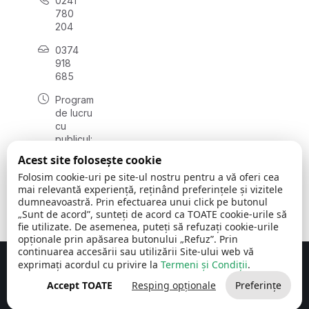
0241
780
204
0374
918
685
Program
de lucru
cu
publicul:
luni - joi
Acest site folosește cookie
08:00 -
Folosim cookie-uri pe site-ul nostru pentru a vă oferi cea
16:30
mai relevantă experiență, reținând preferințele și vizitele
, vineri:
dumneavoastră. Prin efectuarea unui click pe butonul
08:00 -
„Sunt de acord”, sunteți de acord ca TOATE cookie-urile să
14:00
fie utilizate. De asemenea, puteți să refuzați cookie-urile
opționale prin apăsarea butonului „Refuz”. Prin
continuarea accesării sau utilizării Site-ului web vă
exprimați acordul cu privire la
Termeni și Condiții
.
Concept realizat de
Big Media Relații Publice SRL
Accept TOATE
Resping opționale
Preferințe
Comuna Cerchezu
© 2026
Toate drepturile rezervate