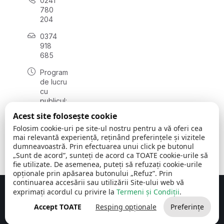
0241
780
204
0374
918
685
Program
de lucru
cu
publicul:
luni - joi
Acest site folosește cookie
08:00 -
Folosim cookie-uri pe site-ul nostru pentru a vă oferi cea
16:30
mai relevantă experiență, reținând preferințele și vizitele
, vineri:
dumneavoastră. Prin efectuarea unui click pe butonul
08:00 -
„Sunt de acord”, sunteți de acord ca TOATE cookie-urile să
14:00
fie utilizate. De asemenea, puteți să refuzați cookie-urile
opționale prin apăsarea butonului „Refuz”. Prin
continuarea accesării sau utilizării Site-ului web vă
exprimați acordul cu privire la
Termeni și Condiții
.
Concept realizat de
Big Media Relații Publice SRL
Accept TOATE
Resping opționale
Preferințe
Comuna Cerchezu
© 2026
Toate drepturile rezervate