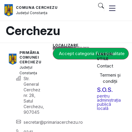
COMUNA CERCHEZU
Județul
Constanța
Cerchezu
LOCALIZARE
Acest conținut este blocat până când acceptați categoria corespunzătoare de cookie-uri.
PRIMĂRIA
Accept categoria Funcționalitate
LINKURI
COMUNEI
UTILE
CERCHEZU
Contact
Județul
Constanța
Termeni și
Str.
condiții
General
S.O.S.
Cerchez
nr. 28,
pentru
administrația
Satul
publică
Cerchezu,
locală
907045
secretar@primariacerchezu.ro