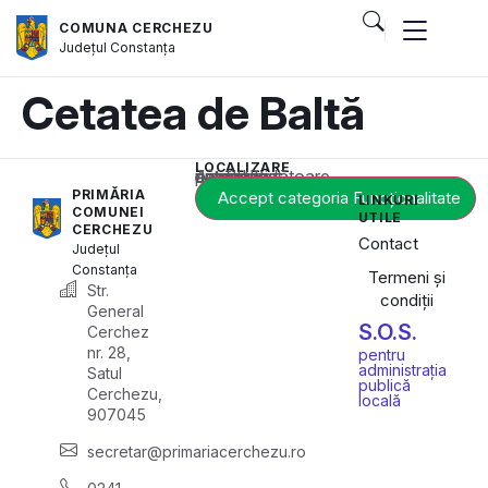
COMUNA CERCHEZU
Județul
Constanța
Cetatea de Baltă
LOCALIZARE
Acest conținut este blocat până când acceptați categoria corespunzătoare de cookie-uri.
PRIMĂRIA
Accept categoria Funcționalitate
LINKURI
COMUNEI
UTILE
CERCHEZU
Contact
Județul
Constanța
Termeni și
Str.
condiții
General
S.O.S.
Cerchez
nr. 28,
pentru
administrația
Satul
publică
Cerchezu,
locală
907045
secretar@primariacerchezu.ro