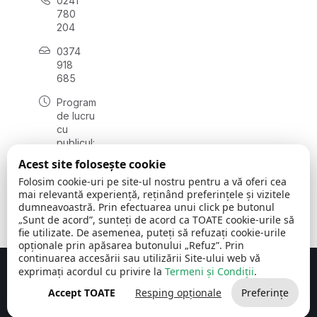
0241
780
204
0374
918
685
Program
de lucru
cu
publicul:
luni - joi
Acest site folosește cookie
08:00 -
Folosim cookie-uri pe site-ul nostru pentru a vă oferi cea
16:30
mai relevantă experiență, reținând preferințele și vizitele
, vineri:
dumneavoastră. Prin efectuarea unui click pe butonul
08:00 -
„Sunt de acord”, sunteți de acord ca TOATE cookie-urile să
14:00
fie utilizate. De asemenea, puteți să refuzați cookie-urile
opționale prin apăsarea butonului „Refuz”. Prin
continuarea accesării sau utilizării Site-ului web vă
exprimați acordul cu privire la
Termeni și Condiții
.
Concept realizat de
Big Media Relații Publice SRL
Accept TOATE
Resping opționale
Preferințe
Comuna Cerchezu
© 2026
Toate drepturile rezervate