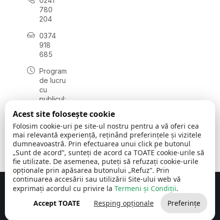
0241
780
204
0374
918
685
Program
de lucru
cu
publicul:
luni - joi
Acest site folosește cookie
08:00 -
Folosim cookie-uri pe site-ul nostru pentru a vă oferi cea
16:30
mai relevantă experiență, reținând preferințele și vizitele
, vineri:
dumneavoastră. Prin efectuarea unui click pe butonul
08:00 -
„Sunt de acord”, sunteți de acord ca TOATE cookie-urile să
14:00
fie utilizate. De asemenea, puteți să refuzați cookie-urile
opționale prin apăsarea butonului „Refuz”. Prin
continuarea accesării sau utilizării Site-ului web vă
exprimați acordul cu privire la
Termeni și Condiții
.
Concept realizat de
Big Media Relații Publice SRL
Accept TOATE
Resping opționale
Preferințe
Comuna Cerchezu
© 2026
Toate drepturile rezervate