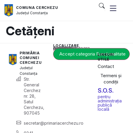
COMUNA CERCHEZU
Județul
Constanța
Cetățeni
LOCALIZARE
Acest conținut este blocat până când acceptați categoria corespunzătoare de cookie-uri.
PRIMĂRIA
Accept categoria Funcționalitate
LINKURI
COMUNEI
UTILE
CERCHEZU
Contact
Județul
Constanța
Termeni și
Str.
condiții
General
S.O.S.
Cerchez
nr. 28,
pentru
administrația
Satul
publică
Cerchezu,
locală
907045
secretar@primariacerchezu.ro