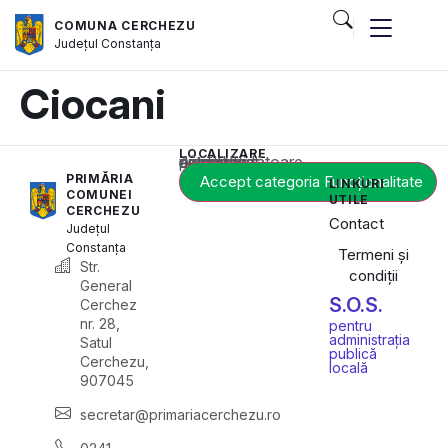
COMUNA CERCHEZU
Județul
Constanța
Ciocani
LOCALIZARE
Acest conținut este blocat până când acceptați categoria corespunzătoare de cookie-uri.
PRIMĂRIA
Accept categoria Funcționalitate
LINKURI
COMUNEI
UTILE
CERCHEZU
Contact
Județul
Constanța
Termeni și
Str.
condiții
General
S.O.S.
Cerchez
nr. 28,
pentru
administrația
Satul
publică
Cerchezu,
locală
907045
secretar@primariacerchezu.ro