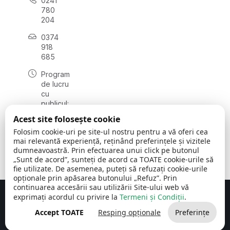
0241
780
204
0374
918
685
Program
de lucru
cu
publicul:
luni - joi
Acest site folosește cookie
08:00 -
Folosim cookie-uri pe site-ul nostru pentru a vă oferi cea
16:30
mai relevantă experiență, reținând preferințele și vizitele
, vineri:
dumneavoastră. Prin efectuarea unui click pe butonul
08:00 -
„Sunt de acord”, sunteți de acord ca TOATE cookie-urile să
14:00
fie utilizate. De asemenea, puteți să refuzați cookie-urile
opționale prin apăsarea butonului „Refuz”. Prin
continuarea accesării sau utilizării Site-ului web vă
exprimați acordul cu privire la
Termeni și Condiții
.
Concept realizat de
Big Media Relații Publice SRL
Accept TOATE
Resping opționale
Preferințe
Comuna Cerchezu
© 2026
Toate drepturile rezervate