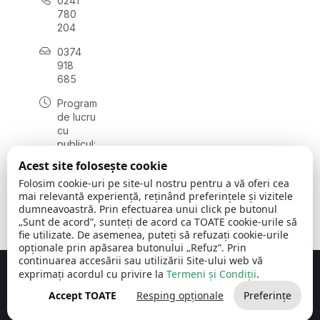
0241
780
204
0374
918
685
Program
de lucru
cu
publicul:
luni - joi
Acest site folosește cookie
08:00 -
Folosim cookie-uri pe site-ul nostru pentru a vă oferi cea
16:30
mai relevantă experiență, reținând preferințele și vizitele
, vineri:
dumneavoastră. Prin efectuarea unui click pe butonul
08:00 -
„Sunt de acord”, sunteți de acord ca TOATE cookie-urile să
14:00
fie utilizate. De asemenea, puteți să refuzați cookie-urile
opționale prin apăsarea butonului „Refuz”. Prin
continuarea accesării sau utilizării Site-ului web vă
exprimați acordul cu privire la
Termeni și Condiții
.
Concept realizat de
Big Media Relații Publice SRL
Accept TOATE
Resping opționale
Preferințe
Comuna Cerchezu
© 2026
Toate drepturile rezervate