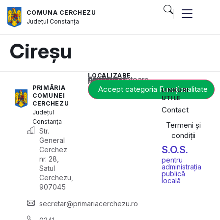
COMUNA CERCHEZU
Județul
Constanța
Cireșu
LOCALIZARE
Acest conținut este blocat până când acceptați categoria corespunzătoare de cookie-uri.
PRIMĂRIA
Accept categoria Funcționalitate
LINKURI
COMUNEI
UTILE
CERCHEZU
Contact
Județul
Constanța
Termeni și
Str.
condiții
General
S.O.S.
Cerchez
nr. 28,
pentru
administrația
Satul
publică
Cerchezu,
locală
907045
secretar@primariacerchezu.ro