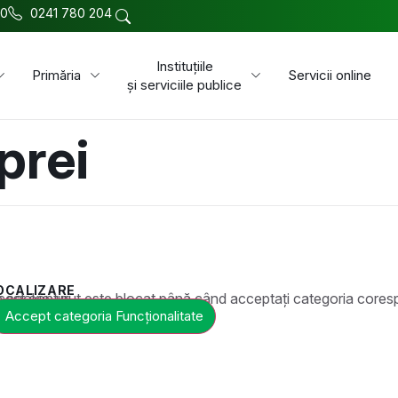
00
0241 780 204
Instituțiile
Primăria
Servicii online
și serviciile publice
prei
OCALIZARE
t este blocat până când acceptați categoria corespunzătoare de cookie-uri.
Accept categoria Funcționalitate