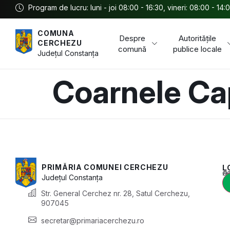
Program de lucru: luni - joi 08:00 - 16:30, vineri: 08:00 - 14:
COMUNA
Despre
Autoritățile
CERCHEZU
comună
publice locale
Județul
Constanța
Coarnele Ca
PRIMĂRIA COMUNEI CERCHEZU
L
Acest conținu
Județul
Constanța
Str. General Cerchez nr. 28, Satul Cerchezu,
907045
secretar@primariacerchezu.ro