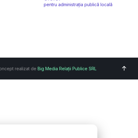
pentru administrația publică locală
oncept realizat de
Big Media Relații Publice SRL