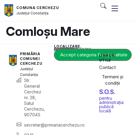
COMUNA CERCHEZU
Județul
Constanța
Comloșu Mare
LOCALIZARE
Acest conținut este blocat până când acceptați categoria corespunzătoare de cookie-uri.
PRIMĂRIA
Accept categoria Funcționalitate
LINKURI
COMUNEI
UTILE
CERCHEZU
Contact
Județul
Constanța
Termeni și
Str.
condiții
General
S.O.S.
Cerchez
nr. 28,
pentru
administrația
Satul
publică
Cerchezu,
locală
907045
secretar@primariacerchezu.ro