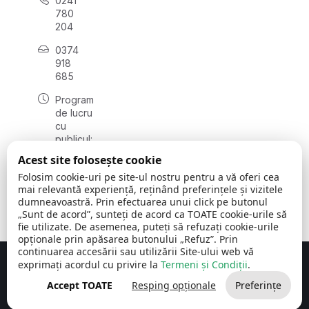
0241
780
204
0374
918
685
Program
de lucru
cu
publicul:
luni - joi
Acest site folosește cookie
08:00 -
Folosim cookie-uri pe site-ul nostru pentru a vă oferi cea
16:30
mai relevantă experiență, reținând preferințele și vizitele
, vineri:
dumneavoastră. Prin efectuarea unui click pe butonul
08:00 -
„Sunt de acord”, sunteți de acord ca TOATE cookie-urile să
14:00
fie utilizate. De asemenea, puteți să refuzați cookie-urile
opționale prin apăsarea butonului „Refuz”. Prin
continuarea accesării sau utilizării Site-ului web vă
exprimați acordul cu privire la
Termeni și Condiții
.
Concept realizat de
Big Media Relații Publice SRL
Accept TOATE
Resping opționale
Preferințe
Comuna Cerchezu
© 2026
Toate drepturile rezervate