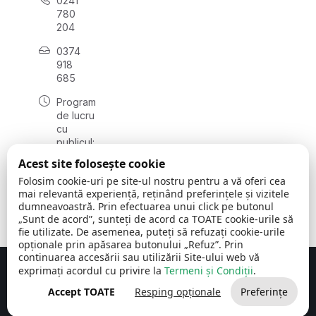
0241
780
204
0374
918
685
Program
de lucru
cu
publicul:
luni - joi
Acest site folosește cookie
08:00 -
Folosim cookie-uri pe site-ul nostru pentru a vă oferi cea
16:30
mai relevantă experiență, reținând preferințele și vizitele
, vineri:
dumneavoastră. Prin efectuarea unui click pe butonul
08:00 -
„Sunt de acord”, sunteți de acord ca TOATE cookie-urile să
14:00
fie utilizate. De asemenea, puteți să refuzați cookie-urile
opționale prin apăsarea butonului „Refuz”. Prin
continuarea accesării sau utilizării Site-ului web vă
exprimați acordul cu privire la
Termeni și Condiții
.
Concept realizat de
Big Media Relații Publice SRL
Accept TOATE
Resping opționale
Preferințe
Comuna Cerchezu
© 2026
Toate drepturile rezervate