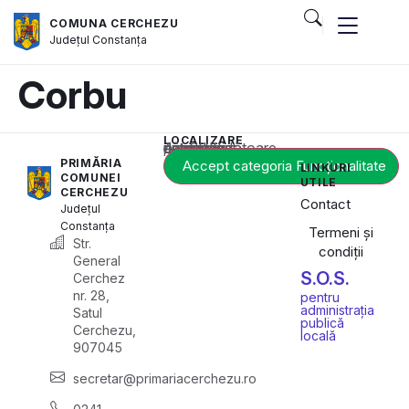
COMUNA CERCHEZU
Județul
Constanța
Corbu
LOCALIZARE
Acest conținut este blocat până când acceptați categoria corespunzătoare de cookie-uri.
PRIMĂRIA
Accept categoria Funcționalitate
LINKURI
COMUNEI
UTILE
CERCHEZU
Contact
Județul
Constanța
Termeni și
Str.
condiții
General
S.O.S.
Cerchez
nr. 28,
pentru
administrația
Satul
publică
Cerchezu,
locală
907045
secretar@primariacerchezu.ro