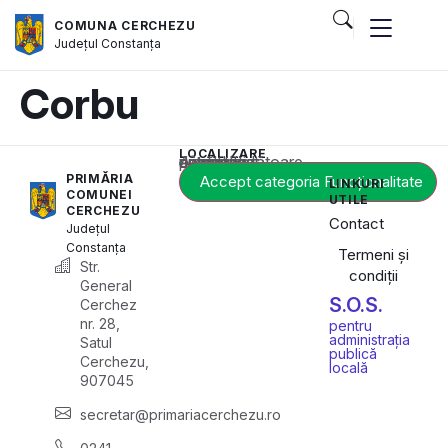
COMUNA CERCHEZU
Județul
Constanța
Corbu
LOCALIZARE
Acest conținut este blocat până când acceptați categoria corespunzătoare de cookie-uri.
PRIMĂRIA
Accept categoria Funcționalitate
LINKURI
COMUNEI
UTILE
CERCHEZU
Contact
Județul
Constanța
Termeni și
Str.
condiții
General
S.O.S.
Cerchez
nr. 28,
pentru
administrația
Satul
publică
Cerchezu,
locală
907045
secretar@primariacerchezu.ro