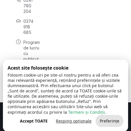
0241
780
204
0374
918
685
Program
de lucru
cu
publicul:
luni - joi
Acest site folosește cookie
08:00 -
Folosim cookie-uri pe site-ul nostru pentru a vă oferi cea
16:30
mai relevantă experiență, reținând preferințele și vizitele
, vineri:
dumneavoastră. Prin efectuarea unui click pe butonul
08:00 -
„Sunt de acord”, sunteți de acord ca TOATE cookie-urile să
14:00
fie utilizate. De asemenea, puteți să refuzați cookie-urile
opționale prin apăsarea butonului „Refuz”. Prin
continuarea accesării sau utilizării Site-ului web vă
exprimați acordul cu privire la
Termeni și Condiții
.
Concept realizat de
Big Media Relații Publice SRL
Accept TOATE
Resping opționale
Preferințe
Comuna Cerchezu
© 2026
Toate drepturile rezervate