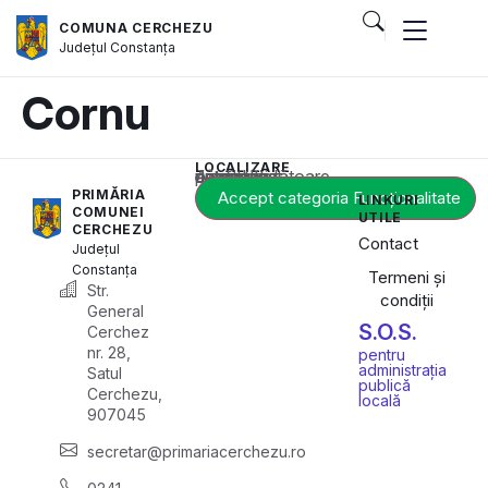
COMUNA CERCHEZU
Județul
Constanța
Cornu
LOCALIZARE
Acest conținut este blocat până când acceptați categoria corespunzătoare de cookie-uri.
PRIMĂRIA
Accept categoria Funcționalitate
LINKURI
COMUNEI
UTILE
CERCHEZU
Contact
Județul
Constanța
Termeni și
Str.
condiții
General
S.O.S.
Cerchez
nr. 28,
pentru
administrația
Satul
publică
Cerchezu,
locală
907045
secretar@primariacerchezu.ro