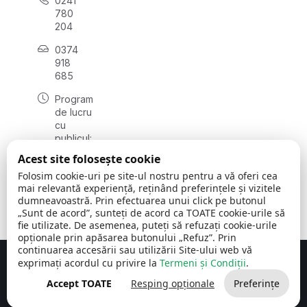
0241
780
204
0374
918
685
Program
de lucru
cu
publicul:
luni - joi
Acest site folosește cookie
08:00 -
Folosim cookie-uri pe site-ul nostru pentru a vă oferi cea
16:30
mai relevantă experiență, reținând preferințele și vizitele
, vineri:
dumneavoastră. Prin efectuarea unui click pe butonul
08:00 -
„Sunt de acord”, sunteți de acord ca TOATE cookie-urile să
14:00
fie utilizate. De asemenea, puteți să refuzați cookie-urile
opționale prin apăsarea butonului „Refuz”. Prin
continuarea accesării sau utilizării Site-ului web vă
exprimați acordul cu privire la
Termeni și Condiții
.
Concept realizat de
Big Media Relații Publice SRL
Accept TOATE
Resping opționale
Preferințe
Comuna Cerchezu
© 2026
Toate drepturile rezervate