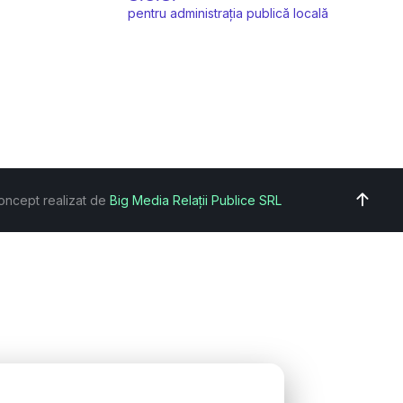
pentru administrația publică locală
oncept realizat de
Big Media Relații Publice SRL