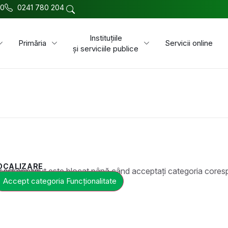
00
0241 780 204
Instituțiile
Primăria
Servicii online
și serviciile publice
OCALIZARE
t este blocat până când acceptați categoria corespunzătoare de cookie-uri.
Accept categoria Funcționalitate