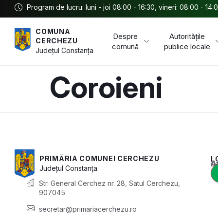
Program de lucru: luni - joi 08:00 - 16:30, vineri: 08:00 - 14:
COMUNA
Despre
Autoritățile
CERCHEZU
comună
publice locale
Județul
Constanța
Coroieni
PRIMĂRIA COMUNEI CERCHEZU
L
Acest conținu
Județul
Constanța
Str. General Cerchez nr. 28, Satul Cerchezu,
907045
secretar@primariacerchezu.ro