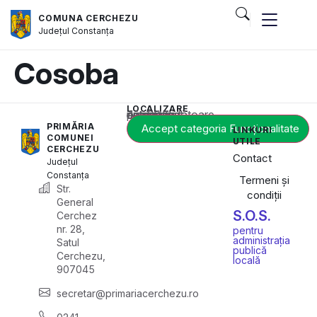
COMUNA CERCHEZU
Județul
Constanța
Cosoba
LOCALIZARE
Acest conținut este blocat până când acceptați categoria corespunzătoare de cookie-uri.
PRIMĂRIA
Accept categoria Funcționalitate
LINKURI
COMUNEI
UTILE
CERCHEZU
Contact
Județul
Constanța
Termeni și
Str.
condiții
General
S.O.S.
Cerchez
nr. 28,
pentru
administrația
Satul
publică
Cerchezu,
locală
907045
secretar@primariacerchezu.ro