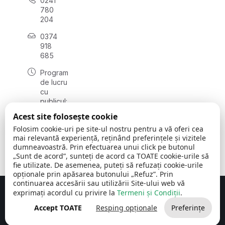
0241
780
204
0374
918
685
Program
de lucru
cu
publicul:
luni - joi
Acest site folosește cookie
08:00 -
Folosim cookie-uri pe site-ul nostru pentru a vă oferi cea
16:30
mai relevantă experiență, reținând preferințele și vizitele
, vineri:
dumneavoastră. Prin efectuarea unui click pe butonul
08:00 -
„Sunt de acord”, sunteți de acord ca TOATE cookie-urile să
14:00
fie utilizate. De asemenea, puteți să refuzați cookie-urile
opționale prin apăsarea butonului „Refuz”. Prin
continuarea accesării sau utilizării Site-ului web vă
exprimați acordul cu privire la
Termeni și Condiții
.
Concept realizat de
Big Media Relații Publice SRL
Accept TOATE
Resping opționale
Preferințe
Comuna Cerchezu
© 2026
Toate drepturile rezervate