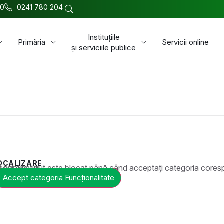
00
0241 780 204
Instituțiile
Primăria
Servicii online
și serviciile publice
OCALIZARE
t este blocat până când acceptați categoria corespunzătoare de cookie-uri.
Accept categoria Funcționalitate