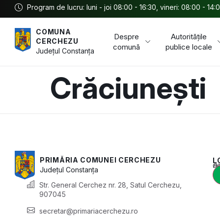
Program de lucru: luni - joi 08:00 - 16:30, vineri: 08:00 - 14:
COMUNA
Despre
Autoritățile
CERCHEZU
comună
publice locale
Județul
Constanța
Crăciunești
PRIMĂRIA COMUNEI CERCHEZU
L
Acest conținu
Județul
Constanța
Str. General Cerchez nr. 28, Satul Cerchezu,
907045
secretar@primariacerchezu.ro