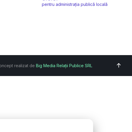
pentru administrația publică locală
oncept realizat de
Big Media Relații Publice SRL