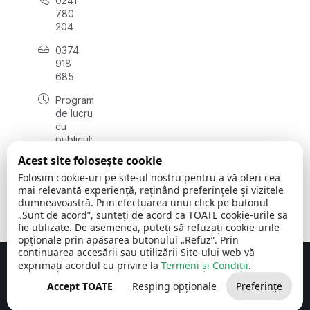
0241
780
204
0374
918
685
Program
de lucru
cu
publicul:
luni - joi
Acest site folosește cookie
08:00 -
Folosim cookie-uri pe site-ul nostru pentru a vă oferi cea
16:30
mai relevantă experiență, reținând preferințele și vizitele
, vineri:
dumneavoastră. Prin efectuarea unui click pe butonul
08:00 -
„Sunt de acord”, sunteți de acord ca TOATE cookie-urile să
14:00
fie utilizate. De asemenea, puteți să refuzați cookie-urile
opționale prin apăsarea butonului „Refuz”. Prin
continuarea accesării sau utilizării Site-ului web vă
exprimați acordul cu privire la
Termeni și Condiții
.
Concept realizat de
Big Media Relații Publice SRL
Accept TOATE
Resping opționale
Preferințe
Comuna Cerchezu
© 2026
Toate drepturile rezervate