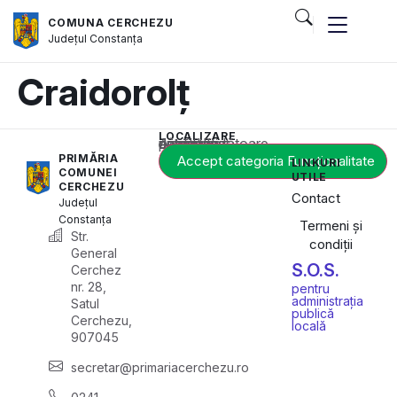
COMUNA CERCHEZU
Județul
Constanța
Craidorolț
LOCALIZARE
Acest conținut este blocat până când acceptați categoria corespunzătoare de cookie-uri.
PRIMĂRIA
Accept categoria Funcționalitate
LINKURI
COMUNEI
UTILE
CERCHEZU
Contact
Județul
Constanța
Termeni și
Str.
condiții
General
S.O.S.
Cerchez
nr. 28,
pentru
administrația
Satul
publică
Cerchezu,
locală
907045
secretar@primariacerchezu.ro