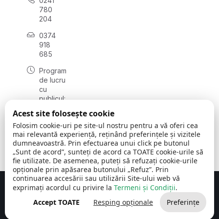
0241
780
204
0374
918
685
Program
de lucru
cu
publicul:
luni - joi
Acest site folosește cookie
08:00 -
Folosim cookie-uri pe site-ul nostru pentru a vă oferi cea
16:30
mai relevantă experiență, reținând preferințele și vizitele
, vineri:
dumneavoastră. Prin efectuarea unui click pe butonul
08:00 -
„Sunt de acord”, sunteți de acord ca TOATE cookie-urile să
14:00
fie utilizate. De asemenea, puteți să refuzați cookie-urile
opționale prin apăsarea butonului „Refuz”. Prin
continuarea accesării sau utilizării Site-ului web vă
exprimați acordul cu privire la
Termeni și Condiții
.
Concept realizat de
Big Media Relații Publice SRL
Accept TOATE
Resping opționale
Preferințe
Comuna Cerchezu
© 2026
Toate drepturile rezervate