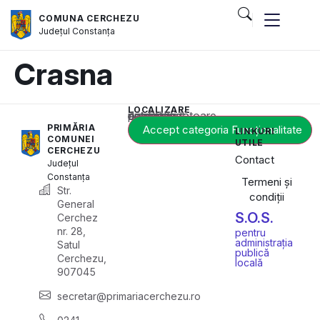
COMUNA CERCHEZU
Județul
Constanța
Crasna
LOCALIZARE
Acest conținut este blocat până când acceptați categoria corespunzătoare de cookie-uri.
PRIMĂRIA
Accept categoria Funcționalitate
LINKURI
COMUNEI
UTILE
CERCHEZU
Contact
Județul
Constanța
Termeni și
Str.
condiții
General
S.O.S.
Cerchez
nr. 28,
pentru
administrația
Satul
publică
Cerchezu,
locală
907045
secretar@primariacerchezu.ro