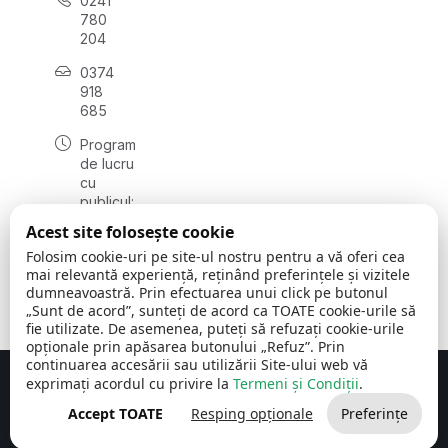
0241
780
204
0374
918
685
Program
de lucru
cu
publicul:
luni - joi
Acest site folosește cookie
08:00 -
Folosim cookie-uri pe site-ul nostru pentru a vă oferi cea
16:30
mai relevantă experiență, reținând preferințele și vizitele
, vineri:
dumneavoastră. Prin efectuarea unui click pe butonul
08:00 -
„Sunt de acord”, sunteți de acord ca TOATE cookie-urile să
14:00
fie utilizate. De asemenea, puteți să refuzați cookie-urile
opționale prin apăsarea butonului „Refuz”. Prin
continuarea accesării sau utilizării Site-ului web vă
exprimați acordul cu privire la
Termeni și Condiții
.
Concept realizat de
Big Media Relații Publice SRL
Accept TOATE
Resping opționale
Preferințe
Comuna Cerchezu
© 2026
Toate drepturile rezervate