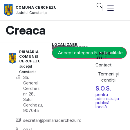
COMUNA CERCHEZU
Județul
Constanța
Creaca
LOCALIZARE
Acest conținut este blocat până când acceptați categoria corespunzătoare de cookie-uri.
PRIMĂRIA
Accept categoria Funcționalitate
LINKURI
COMUNEI
UTILE
CERCHEZU
Contact
Județul
Constanța
Termeni și
Str.
condiții
General
S.O.S.
Cerchez
nr. 28,
pentru
administrația
Satul
publică
Cerchezu,
locală
907045
secretar@primariacerchezu.ro