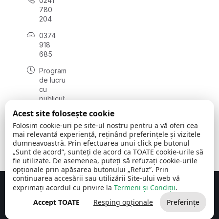
0241
780
204
0374
918
685
Program
de lucru
cu
publicul:
luni - joi
Acest site folosește cookie
08:00 -
Folosim cookie-uri pe site-ul nostru pentru a vă oferi cea
16:30
mai relevantă experiență, reținând preferințele și vizitele
, vineri:
dumneavoastră. Prin efectuarea unui click pe butonul
08:00 -
„Sunt de acord”, sunteți de acord ca TOATE cookie-urile să
14:00
fie utilizate. De asemenea, puteți să refuzați cookie-urile
opționale prin apăsarea butonului „Refuz”. Prin
continuarea accesării sau utilizării Site-ului web vă
exprimați acordul cu privire la
Termeni și Condiții
.
Concept realizat de
Big Media Relații Publice SRL
Accept TOATE
Resping opționale
Preferințe
Comuna Cerchezu
© 2026
Toate drepturile rezervate