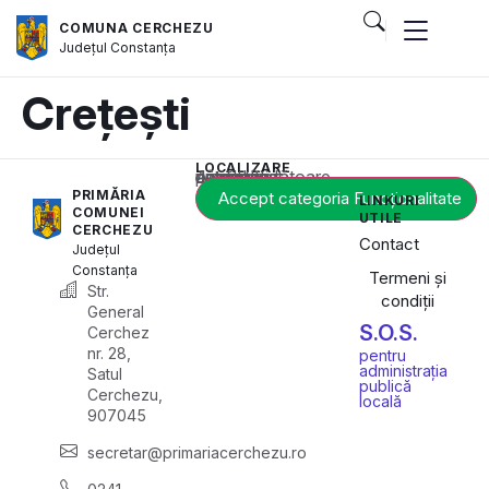
COMUNA CERCHEZU
Județul
Constanța
Crețești
LOCALIZARE
Acest conținut este blocat până când acceptați categoria corespunzătoare de cookie-uri.
PRIMĂRIA
Accept categoria Funcționalitate
LINKURI
COMUNEI
UTILE
CERCHEZU
Contact
Județul
Constanța
Termeni și
Str.
condiții
General
S.O.S.
Cerchez
nr. 28,
pentru
administrația
Satul
publică
Cerchezu,
locală
907045
secretar@primariacerchezu.ro