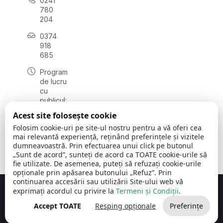
0241
780
204
0374
918
685
Program
de lucru
cu
publicul:
luni - joi
Acest site folosește cookie
08:00 -
Folosim cookie-uri pe site-ul nostru pentru a vă oferi cea
16:30
mai relevantă experiență, reținând preferințele și vizitele
, vineri:
dumneavoastră. Prin efectuarea unui click pe butonul
08:00 -
„Sunt de acord”, sunteți de acord ca TOATE cookie-urile să
14:00
fie utilizate. De asemenea, puteți să refuzați cookie-urile
opționale prin apăsarea butonului „Refuz”. Prin
continuarea accesării sau utilizării Site-ului web vă
exprimați acordul cu privire la
Termeni și Condiții
.
Concept realizat de
Big Media Relații Publice SRL
Accept TOATE
Resping opționale
Preferințe
Comuna Cerchezu
© 2026
Toate drepturile rezervate