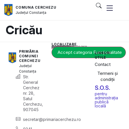
COMUNA CERCHEZU
Județul
Constanța
Cricău
LOCALIZARE
Acest conținut este blocat până când acceptați categoria corespunzătoare de cookie-uri.
PRIMĂRIA
Accept categoria Funcționalitate
LINKURI
COMUNEI
UTILE
CERCHEZU
Contact
Județul
Constanța
Termeni și
Str.
condiții
General
S.O.S.
Cerchez
nr. 28,
pentru
administrația
Satul
publică
Cerchezu,
locală
907045
secretar@primariacerchezu.ro