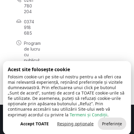
0241
780
204
0374
918
685
Program
de lucru
cu
publicul:
luni - joi
Acest site folosește cookie
08:00 -
Folosim cookie-uri pe site-ul nostru pentru a vă oferi cea
16:30
mai relevantă experiență, reținând preferințele și vizitele
, vineri:
dumneavoastră. Prin efectuarea unui click pe butonul
08:00 -
„Sunt de acord”, sunteți de acord ca TOATE cookie-urile să
14:00
fie utilizate. De asemenea, puteți să refuzați cookie-urile
opționale prin apăsarea butonului „Refuz”. Prin
continuarea accesării sau utilizării Site-ului web vă
exprimați acordul cu privire la
Termeni și Condiții
.
Concept realizat de
Big Media Relații Publice SRL
Accept TOATE
Resping opționale
Preferințe
Comuna Cerchezu
© 2026
Toate drepturile rezervate