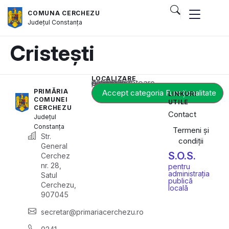
COMUNA CERCHEZU
Județul
Constanța
Cristești
LOCALIZARE
Acest conținut este blocat până când acceptați categoria corespunzătoare de cookie-uri.
PRIMĂRIA
Accept categoria Funcționalitate
LINKURI
COMUNEI
UTILE
CERCHEZU
Contact
Județul
Constanța
Termeni și
Str.
condiții
General
S.O.S.
Cerchez
nr. 28,
pentru
administrația
Satul
publică
Cerchezu,
locală
907045
secretar@primariacerchezu.ro