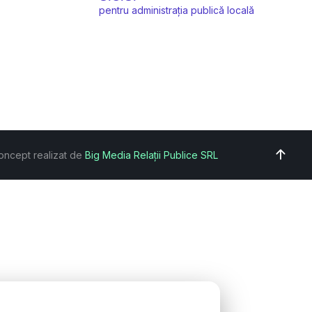
pentru administrația publică locală
oncept realizat de
Big Media Relații Publice SRL