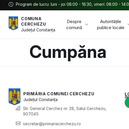
Program de lucru: luni - joi 08:00 - 16:30, vineri: 08:00 - 14:
COMUNA
Despre
Autoritățile
CERCHEZU
comună
publice locale
Județul
Constanța
Cumpăna
PRIMĂRIA COMUNEI CERCHEZU
L
Acest conținu
Județul
Constanța
Str. General Cerchez nr. 28, Satul Cerchezu,
907045
secretar@primariacerchezu.ro