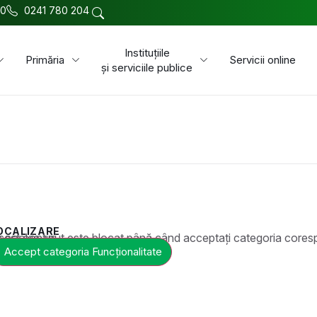
00
0241 780 204
Instituțiile
Primăria
Servicii online
și serviciile publice
OCALIZARE
t este blocat până când acceptați categoria corespunzătoare de cookie-uri.
Accept categoria Funcționalitate