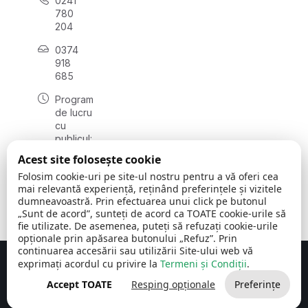
0241
780
204
0374
918
685
Program
de lucru
cu
publicul:
luni - joi
Acest site folosește cookie
08:00 -
Folosim cookie-uri pe site-ul nostru pentru a vă oferi cea
16:30
mai relevantă experiență, reținând preferințele și vizitele
, vineri:
dumneavoastră. Prin efectuarea unui click pe butonul
08:00 -
„Sunt de acord”, sunteți de acord ca TOATE cookie-urile să
14:00
fie utilizate. De asemenea, puteți să refuzați cookie-urile
opționale prin apăsarea butonului „Refuz”. Prin
continuarea accesării sau utilizării Site-ului web vă
exprimați acordul cu privire la
Termeni și Condiții
.
Concept realizat de
Big Media Relații Publice SRL
Accept TOATE
Resping opționale
Preferințe
Comuna Cerchezu
© 2026
Toate drepturile rezervate