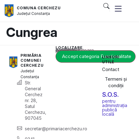
COMUNA CERCHEZU
Județul
Constanța
Cungrea
LOCALIZARE
Acest conținut este blocat până când acceptați categoria corespunzătoare de cookie-uri.
PRIMĂRIA
Accept categoria Funcționalitate
LINKURI
COMUNEI
UTILE
CERCHEZU
Contact
Județul
Constanța
Termeni și
Str.
condiții
General
S.O.S.
Cerchez
nr. 28,
pentru
administrația
Satul
publică
Cerchezu,
locală
907045
secretar@primariacerchezu.ro